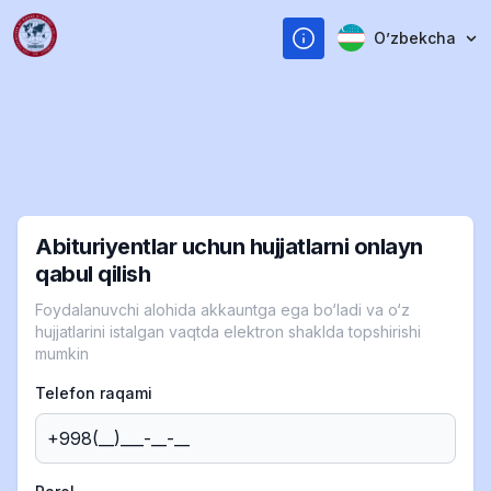
Oʼzbekcha
Abituriyentlar uchun hujjatlarni onlayn
qabul qilish
Foydalanuvchi alohida akkauntga ega bo‘ladi va o‘z
hujjatlarini istalgan vaqtda elektron shaklda topshirishi
mumkin
Telefon raqami