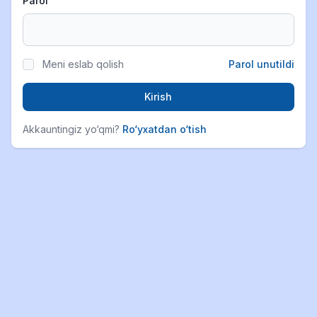
Parol
Meni eslab qolish
Parol unutildi
Kirish
Akkauntingiz yo‘qmi?
Ro‘yxatdan o‘tish